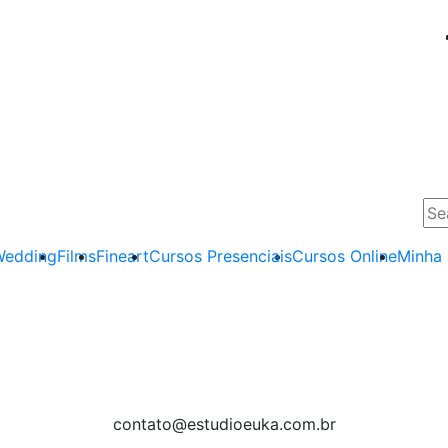
edding
Films
Fineart
Cursos Presenciais
Cursos Online
Minha
contato@estudioeuka.com.br