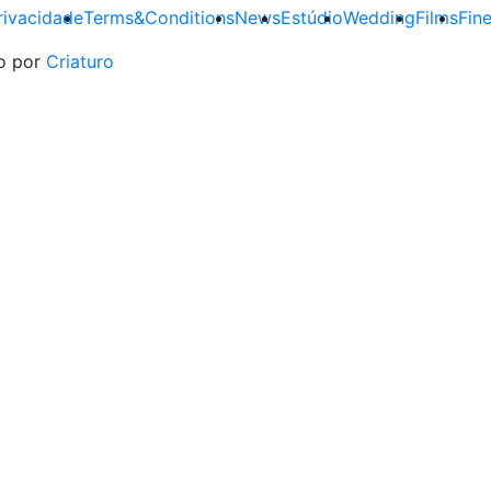
Privacidade
Terms&Conditions
News
Estúdio
Wedding
Films
Fin
do por
Criaturo