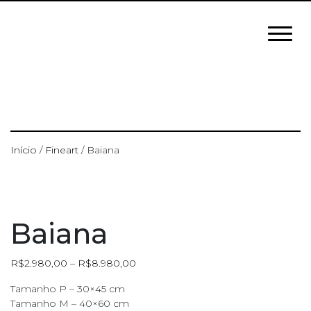
Início
/
Fineart
/ Baiana
Baiana
R$
2.980,00
–
R$
8.980,00
Tamanho P – 30×45 cm
Tamanho M – 40×60 cm