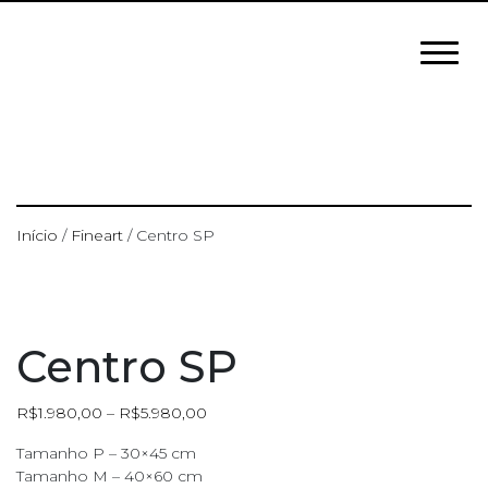
Início
/
Fineart
/ Centro SP
Centro SP
R$
1.980,00
–
R$
5.980,00
Tamanho P – 30×45 cm
Tamanho M – 40×60 cm