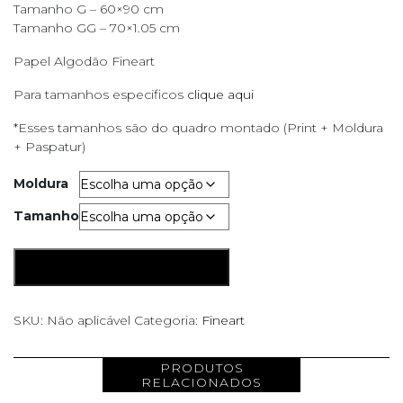
Tamanho G – 60×90 cm
Tamanho GG – 70×1.05 cm
Papel Algodão Fineart
Para tamanhos especificos
clique aqui
*Esses tamanhos são do quadro montado (Print + Moldura
+ Paspatur)
Moldura
Tamanho
Centro
ADICIONAR AO CARRINHO
SP
quantidade
SKU:
Não aplicável
Categoria:
Fineart
PRODUTOS
RELACIONADOS