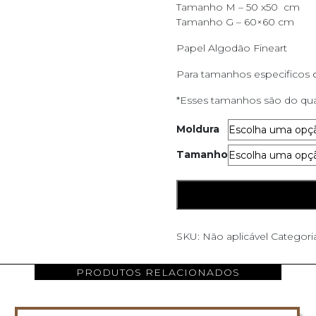
Tamanho M – 50 x50 cm
Tamanho G – 60×60 cm
Papel Algodão Fineart
Para tamanhos especificos
*Esses tamanhos são do qua
Moldura
Tamanho
FuteVolei
ADICIONAR AO CARRINH
quantidade
SKU:
Não aplicável
Categori
PRODUTOS RELACIONADOS