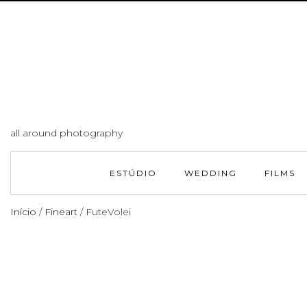
all around photography
ESTÚDIO
WEDDING
FILMS
Início
/
Fineart
/ FuteVolei