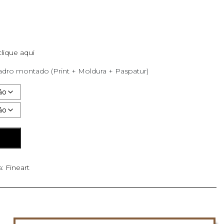
clique aqui
dro montado (Print + Moldura + Paspatur)
O
a:
Fineart