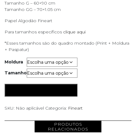
Tamanho G – 60×90 cm
Tamanho GG – 70×1.05 cm
Papel Algodão Fineart
Para tamanhos especificos
clique aqui
*Esses tamanhos são do quadro montado (Print + Moldura
+ Paspatur)
Moldura
Tamanho
Janela
ADICIONAR AO CARRINHO
quantidade
SKU:
Não aplicável
Categoria:
Fineart
PRODUTOS
RELACIONADOS