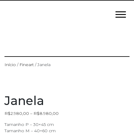
Início
/
Fineart
/ Janela
Janela
R$
2.980,00
–
R$
8.980,00
Tamanho P – 30×45 cm
Tamanho M – 40×60 cm