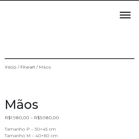
Início
/
Fineart
/ Mãos
Mãos
R$
1.980,00
–
R$
5.980,00
Tamanho P – 30×45 cm
Tamanho M – 40×60 cm