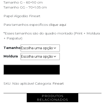
Tamanho G – 60×90 cm
Tamanho GG – 70×1.05 cm
Papel Algodão Fineart
Para tamanhos especificos
clique aqui
*Esses tamanhos são do quadro montado (Print + Moldura
+ Paspatur)
Tamanho
Moldura
Mãos
ADICIONAR AO CARRINHO
quantidade
SKU:
Não aplicável
Categoria:
Fineart
PRODUTOS
RELACIONADOS