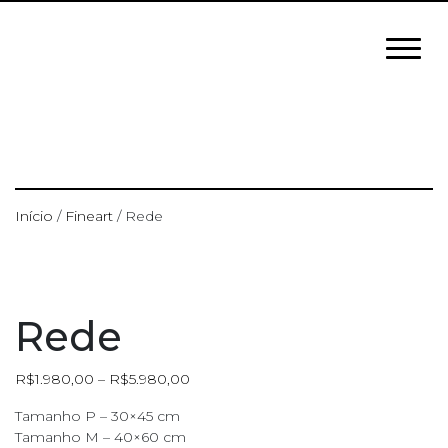
Início
/
Fineart
/ Rede
Rede
R$
1.980,00
–
R$
5.980,00
Tamanho P – 30×45 cm
Tamanho M – 40×60 cm