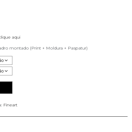
clique aqui
dro montado (Print + Moldura + Paspatur)
O
a:
Fineart