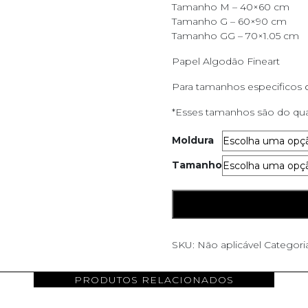
Tamanho M – 40×60 cm
Tamanho G – 60×90 cm
Tamanho GG – 70×1.05 cm
Papel Algodão Fineart
Para tamanhos especificos
*Esses tamanhos são do qua
Moldura
Tamanho
Rosa
ADICIONAR AO CARRINH
Flor
quantidade
SKU:
Não aplicável
Categori
PRODUTOS RELACIONADOS