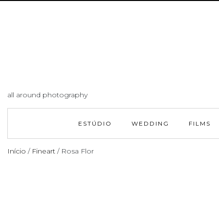
all around photography
ESTÚDIO
WEDDING
FILMS
Início
/
Fineart
/ Rosa Flor