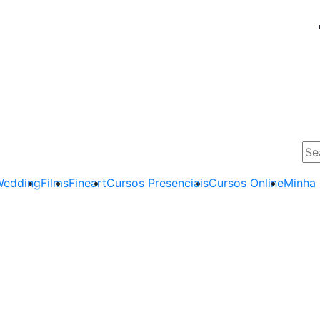
edding
Films
Fineart
Cursos Presenciais
Cursos Online
Minha