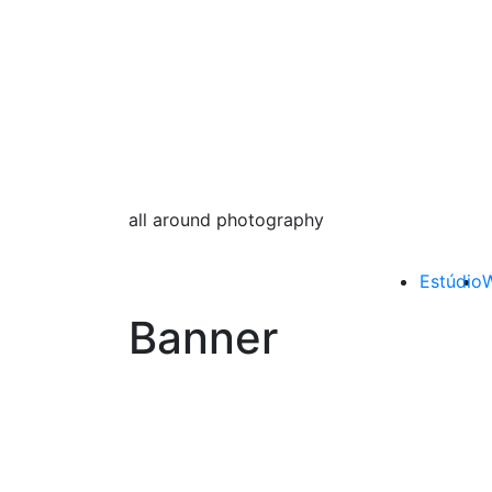
all around photography
Estúdio
W
Banner