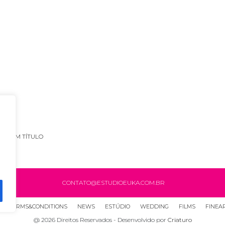
SEM TÍTULO
CONTATO@ESTUDIOEUKA.COM.BR
TERMS&CONDITIONS
NEWS
ESTÚDIO
WEDDING
FILMS
FINEA
@ 2026 Direitos Reservados - Desenvolvido por
Criaturo