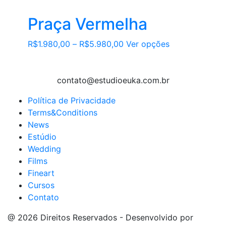
Praça Vermelha
Este
R$
1.980,00
–
R$
5.980,00
Ver opções
produto
tem
várias
contato@estudioeuka.com.br
variantes.
Política de Privacidade
As
Terms&Conditions
opções
News
podem
Estúdio
ser
Wedding
escolhidas
Films
na
Fineart
página
Cursos
do
Contato
produto
@ 2026 Direitos Reservados - Desenvolvido por