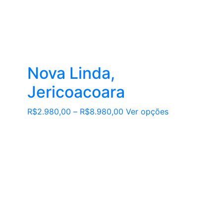
Nova Linda,
Jericoacoara
Este
R$
2.980,00
–
R$
8.980,00
Ver opções
produto
tem
várias
variantes.
As
opções
podem
ser
escolhidas