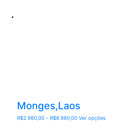
na
página
do
produto
Monges,Laos
Este
R$
2.980,00
–
R$
8.980,00
Ver opções
produto
tem