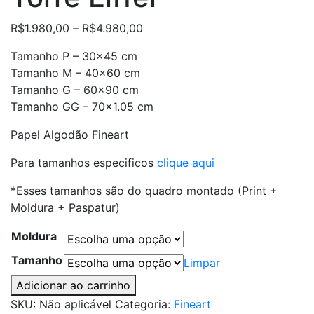
R$
1.980,00
–
R$
4.980,00
Tamanho P – 30×45 cm
Tamanho M – 40×60 cm
Tamanho G – 60×90 cm
Tamanho GG – 70×1.05 cm
Papel Algodão Fineart
Para tamanhos especificos
clique aqui
*Esses tamanhos são do quadro montado (Print +
Moldura + Paspatur)
Moldura
Tamanho
Limpar
Torre
Adicionar ao carrinho
Eiffel
SKU:
Não aplicável
Categoria:
Fineart