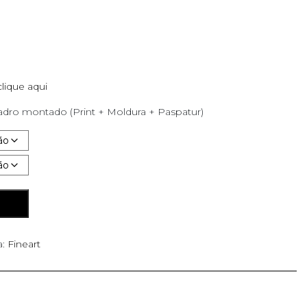
clique aqui
dro montado (Print + Moldura + Paspatur)
O
a:
Fineart