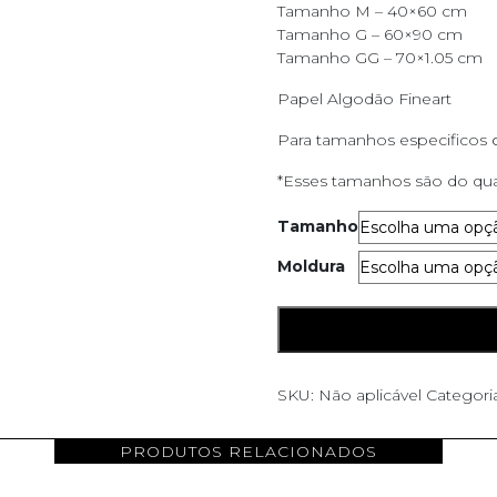
Tamanho M – 40×60 cm
Tamanho G – 60×90 cm
Tamanho GG – 70×1.05 cm
Papel Algodão Fineart
Para tamanhos especificos
*Esses tamanhos são do qua
Tamanho
Moldura
Verde
ADICIONAR AO CARRINH
quantidade
SKU:
Não aplicável
Categori
PRODUTOS RELACIONADOS