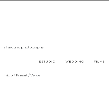
all around photography
ESTÚDIO
WEDDING
FILMS
Início
/
Fineart
/ Verde