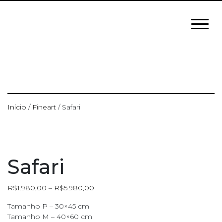
Início
/
Fineart
/ Safari
Safari
R$
1.980,00
–
R$
5.980,00
Tamanho P – 30×45 cm
Tamanho M – 40×60 cm