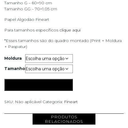
Tamanho G – 60×90 cm
Tamanho GG – 70×1.05 cm
Papel Algodão Fineart
Para tamanhos especificos
clique aqui
*Esses tamanhos são do quadro montado (Print + Moldura
+ Paspatur)
Moldura
Tamanho
Safari
ADICIONAR AO CARRINHO
quantidade
SKU:
Não aplicável
Categoria:
Fineart
PRODUTOS
RELACIONADOS